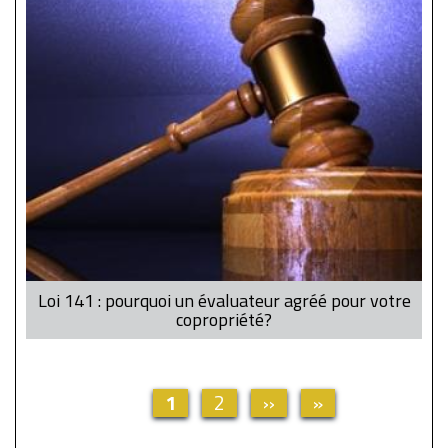
Loi 141 : pourquoi un évaluateur agréé pour votre
copropriété?
Current
1
Page
2
Next
››
Last
»
Pagination
page
page
page