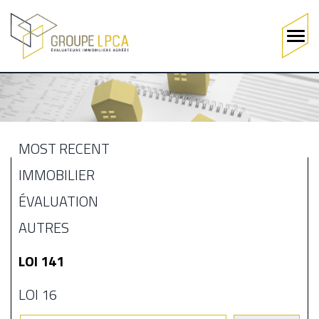
Main
navigation
Skip
to
main
content
MOST RECENT
MENU
IMMOBILIER
BLOGUE
ÉVALUATION
AUTRES
LOI 141
LOI 16