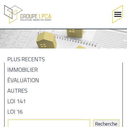
Main
navigation
Aller
au
contenu
principal
PLUS RÉCENTS
MENU
IMMOBILIER
BLOGUE
ÉVALUATION
AUTRES
LOI 141
LOI 16