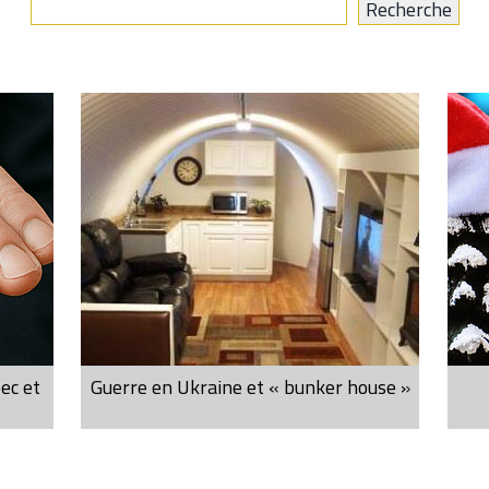
ec et
Guerre en Ukraine et « bunker house »