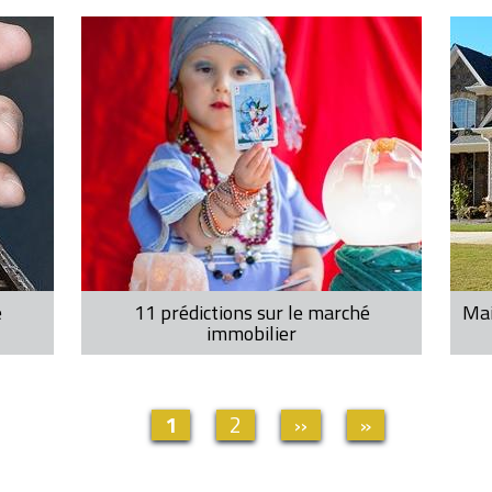
é
11 prédictions sur le marché
Mai
immobilier
Page
1
Page
2
Page
››
Dernière
»
actuelle
suivante
page