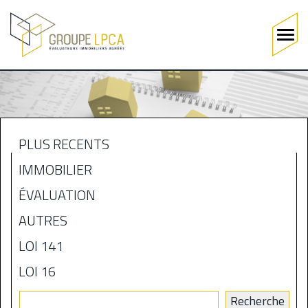
Main
navigation
Aller
au
contenu
principal
PLUS RÉCENTS
MENU
IMMOBILIER
BLOGUE
ÉVALUATION
AUTRES
LOI 141
LOI 16